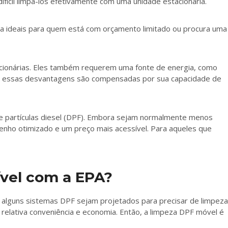
ícil limpá-los efetivamente com uma unidade estacionária.
a ideais para quem está com orçamento limitado ou procura uma
ionárias. Eles também requerem uma fonte de energia, como
anto, essas desvantagens são compensadas por sua capacidade de
e partículas diesel (DPF). Embora sejam normalmente menos
enho otimizado e um preço mais acessível. Para aqueles que
ível com a EPA?
a alguns sistemas DPF sejam projetados para precisar de limpeza
relativa conveniência e economia. Então, a limpeza DPF móvel é