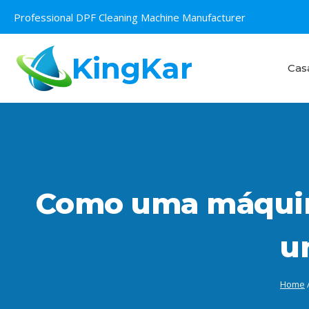
Skip
Professional DPF Cleaning Machine Manufacturer
to
content
KingKar
Cas
Como uma máquin
u
Home