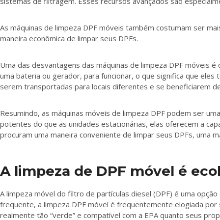
sistemas de filtragem. Esses recursos avançados são especialme
As máquinas de limpeza DPF móveis também costumam ser mais ac
maneira econômica de limpar seus DPFs.
Uma das desvantagens das máquinas de limpeza DPF móveis é q
uma bateria ou gerador, para funcionar, o que significa que el
serem transportadas para locais diferentes e se beneficiarem d
Resumindo, as máquinas móveis de limpeza DPF podem ser uma m
potentes do que as unidades estacionárias, elas oferecem a ca
procuram uma maneira conveniente de limpar seus DPFs, uma má
A limpeza de DPF móvel é eco
A limpeza móvel do filtro de partículas diesel (DPF) é uma opçã
frequente, a limpeza DPF móvel é frequentemente elogiada por se
realmente tão “verde” e compatível com a EPA quanto seus pr