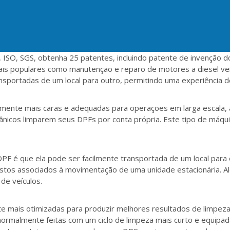
E, ISO, SGS, obtenha 25 patentes, incluindo patente de invenção
is populares como manutenção e reparo de motores a diesel veí
portadas de um local para outro, permitindo uma experiência de
mente mais caras e adequadas para operações em larga escala,
cânicos limparem seus DPFs por conta própria. Este tipo de máq
F é que ela pode ser facilmente transportada de um local para o
ustos associados à movimentação de uma unidade estacionária. 
e veículos.
 mais otimizadas para produzir melhores resultados de limpeza 
 normalmente feitas com um ciclo de limpeza mais curto e equi