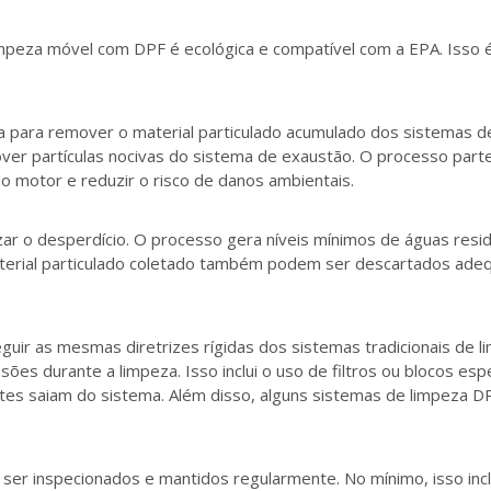
limpeza móvel com DPF é ecológica e compatível com a EPA. Isso
 para remover o material particulado acumulado dos sistemas de
mover partículas nocivas do sistema de exaustão. O processo par
o motor e reduzir o risco de danos ambientais.
zar o desperdício. O processo gera níveis mínimos de águas res
aterial particulado coletado também podem ser descartados ad
ir as mesmas diretrizes rígidas dos sistemas tradicionais de li
es durante a limpeza. Isso inclui o uso de filtros ou blocos es
s saiam do sistema. Além disso, alguns sistemas de limpeza DPF
 inspecionados e mantidos regularmente. No mínimo, isso inclui 