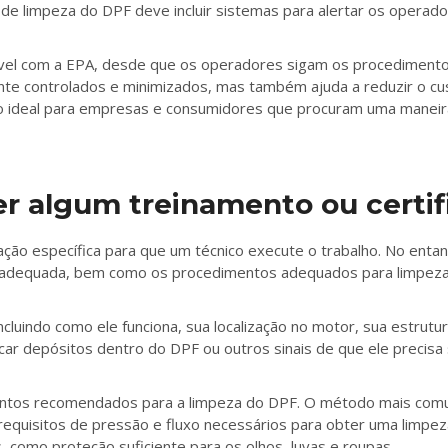
de limpeza do DPF deve incluir sistemas para alertar os opera
tível com a EPA, desde que os operadores sigam os procediment
 controlados e minimizados, mas também ajuda a reduzir o cust
ão ideal para empresas e consumidores que procuram uma maneir
r algum treinamento ou certif
ção específica para que um técnico execute o trabalho. No entan
o adequada, bem como os procedimentos adequados para limpeza
ncluindo como ele funciona, sua localização no motor, sua estrutu
icar depósitos dentro do DPF ou outros sinais de que ele precisa 
imentos recomendados para a limpeza do DPF. O método mais com
os requisitos de pressão e fluxo necessários para obter uma li
como proteção suficiente para os olhos, luvas e roupas.