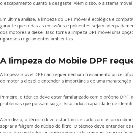
o escapamento quanto a desgaste. Além disso, o sistema móvel 
Em última análise, a limpeza do DPF móvel é ecológica e compa
garante que todas as emissões e poluentes sejam adequadamente
dos motores a diesel. Isso torna a limpeza DPF móvel uma opç
rigorosos regulamentos ambientais.
A limpeza do Mobile DPF reque
A limpeza móvel DPF não requer nenhum treinamento ou certifica
do motor a diesel e entender a importância de uma manutençã
Primeiro, o técnico deve estar familiarizado com o próprio DPF, i
problemas que possam surgir. Isso inclui a capacidade de identif
Além disso, o técnico deve estar familiarizado com os proced
soprar a fuligem do núcleo do filtro. O técnico deve entender 
equipado com todos os equipamentos de segurança necessários, 