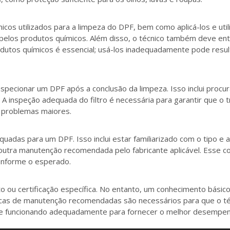
os utilizados para a limpeza do DPF, bem como aplicá-los e utiliz
os pelos produtos químicos. Além disso, o técnico também deve
utos químicos é essencial; usá-los inadequadamente pode resul
ecionar um DPF após a conclusão da limpeza. Isso inclui procur
te. A inspeção adequada do filtro é necessária para garantir que 
m problemas maiores.
uadas para um DPF. Isso inclui estar familiarizado com o tipo e 
 outra manutenção recomendada pelo fabricante aplicável. Esse c
conforme o esperado.
ou certificação específica. No entanto, um conhecimento básic
ticas de manutenção recomendadas são necessários para que o 
 e funcionando adequadamente para fornecer o melhor desempenh