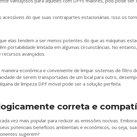
nte vantajosos para aqueles com DPFs maiores, pois pode ser dif
essíveis do que suas contrapartes estacionárias. Isso os torn
ue elas tendem a ser menos potentes do que as máquinas estac
es têm portabilidade limitada em algumas circunstâncias. No ent
e recursos avançados.
aneira econômica e conveniente de limpar sistemas de filtro d
pacidade de serem transportadas de um local para outro, desemp
quina de limpeza DPF móvel pode ser a solução perfeita.
logicamente correta e compat
o cada vez mais popular para reduzir as emissões nocivas. Embor
us potenciais benefícios ambientais e econômicos, ou seja, sua 
oponentes sugerem?