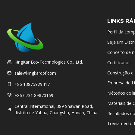
LINKS RÁ
Perfil da com
Seja um Distri
Conceito de n
KingKar Eco-Technologies Co., Ltd.
Certificados
Construção e 
sale@kingkardpf.com
Empresa de L
+86 13875929417
Métodos de l
+86 0731 89870169
Materiais de 
Central International, 389 Shawan Road,
distrito de Yuhua, Changsha, Hunan, China
Resultados do
Treinamento