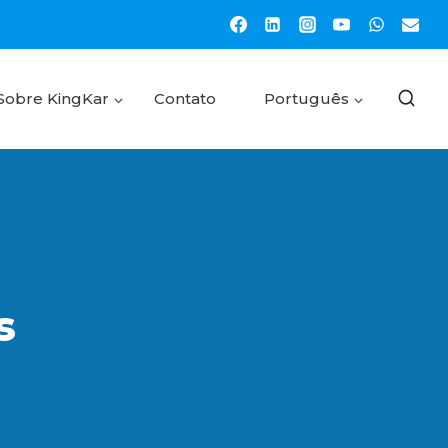
Sobre KingKar
Contato
Português
s