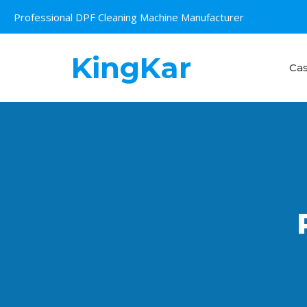
Skip
Professional DPF Cleaning Machine Manufacturer
to
content
KingKar
Ca